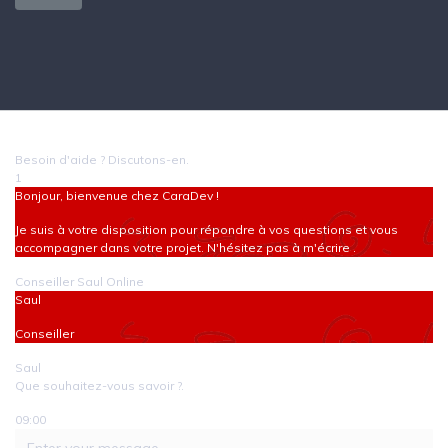
Besoin d'aide ? Discutons-en.
1
Bonjour, bienvenue chez CaraDev !
Je suis à votre disposition pour répondre à vos questions et vous
accompagner dans votre projet. N'hésitez pas à m'écrire .
Conseiller
Saul
Online
Saul
Conseiller
Saul
Que souhaitez-vous savoir ?.
09:00