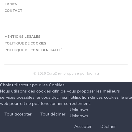
TARIFS
CONTACT
MENTIONS LÉGALES
POLITIQUE DE COOKIES
POLITIQUE DE CONFIDENTIALITÉ
© 2026 CaraDev, propulsé par Joomla
Choix utilisateur pour les Cookies
Nous utilisons des cookies afin de vous proposer les meilleurs
services possibles. Si vous déclinez l'utilisation de ces cookies, le site
web pourrait ne pas fonctionner correctement.
Unknown
Tout accepter
Tout décliner
Unknown
Accepter
Décliner