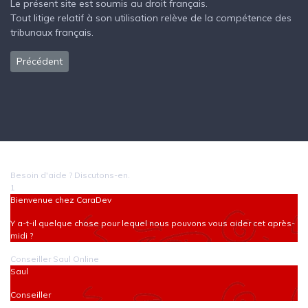
Le présent site est soumis au droit français.
Tout litige relatif à son utilisation relève de la compétence des
tribunaux français.
Article précédent : Politique de Cookies
Précédent
Besoin d'aide ? Discutons-en.
1
Bienvenue chez CaraDev
Y a-t-il quelque chose pour lequel nous pouvons vous aider cet après-
midi ?
Conseiller
Saul
Online
Saul
Conseiller