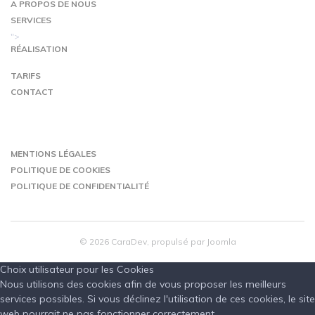
A PROPOS DE NOUS
SERVICES
">
RÉALISATION
TARIFS
CONTACT
MENTIONS LÉGALES
POLITIQUE DE COOKIES
POLITIQUE DE CONFIDENTIALITÉ
© 2026 CaraDev, propulsé par Joomla
Choix utilisateur pour les Cookies
Nous utilisons des cookies afin de vous proposer les meilleurs
services possibles. Si vous déclinez l'utilisation de ces cookies, le site
web pourrait ne pas fonctionner correctement.