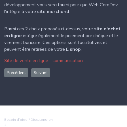
développement vous sera fourni pour que Web CaraDev
l'intègre à votre
site marchand
.
Parmi ces 2 choix proposés ci-dessus, votre
site d'achat
en ligne
intègre également le paiement par chèque et le
virement bancaire. Ces options sont facultatives et
peuvent être retirées de votre
E shop
.
Site de vente en ligne - communication
Article précédent : Référencement de site internet Le Mans Sart
Article suivant : Maintenance de site web - Votre s
Précédent
Suivant
Besoin d'aide ? Discutons-en.
1