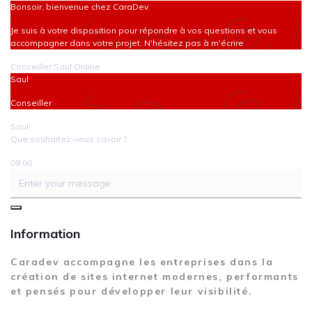
Bonsoir, bienvenue chez CaraDev
Je suis à votre disposition pour répondre à vos questions et vous
accompagner dans votre projet. N'hésitez pas à m'écrire
Conseiller
Saul
Online
Saul
Conseiller
Saul
Que souhaitez-vous savoir ?.
09:00
Information
Caradev accompagne les entreprises dans la
création de sites internet modernes, performants
et pensés pour développer leur visibilité.